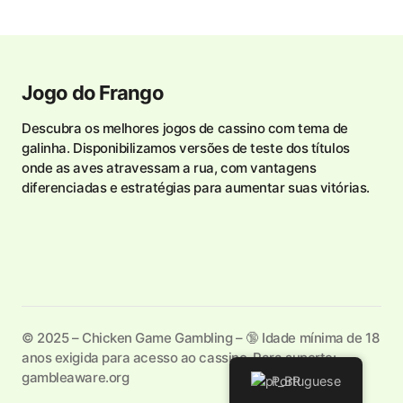
Jogo do Frango
Descubra os melhores jogos de cassino com tema de
galinha. Disponibilizamos versões de teste dos títulos
onde as aves atravessam a rua, com vantagens
diferenciadas e estratégias para aumentar suas vitórias.
©️ 2025 – Chicken Game Gambling – 🔞 Idade mínima de 18
anos exigida para acesso ao cassino. Para suporte:
gambleaware.org
Portuguese