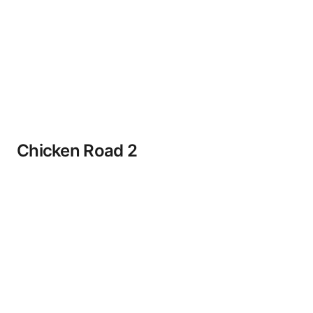
Chicken Road 2