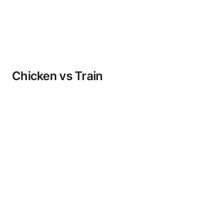
Chicken vs Train