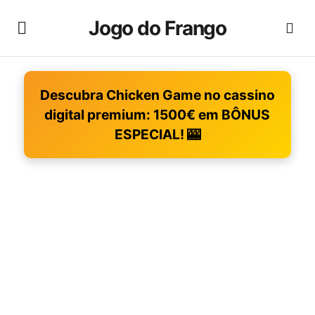
Jogo do Frango
Descubra Chicken Game no cassino
digital premium: 1500€ em BÔNUS
ESPECIAL! 🎰